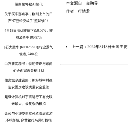
本文源自：金融界
级白领将被AI替代
作者：行情君
关于买车那点事，刚刚上市的日
产N7已经变成了“照妖镜”！
4月18日海优转债下跌0.56%，转
股溢价率106.97%
上一篇：
2024年8月8日全国
[石大胜华 (603026.SH)]行业景气
低迷, 24年公
白宫新闻秘书：特朗普正与顾问
们会面完善关税计划
住房城乡建设部：抓好城中村改
造安置房建设质量安全监管
超级计算机对宇宙进行了有史以
来最大、最复杂的模拟
金莎与小19岁男友孙丞潇甜蜜游
环球影城, 穿黄裙扎马尾打扮很