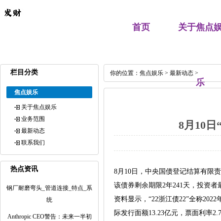
首页
关于焦点
栏目分类
你的位置：
焦点娱乐
>
最新动态
>
乐
焦点娱乐
关于焦点娱乐
业务范围
8月10
最新动态
联系我们
热点资讯
8月10日，中央国债登记结算有限责
该债券剩余期限2年241天，投资者最
钢厂耐磨弯头_管道连接_特点_系
资料显示，“22浙江债22”全称20
统
际发行面额13.23亿元，票面利率2.
Anthropic CEO警告：未来一半初