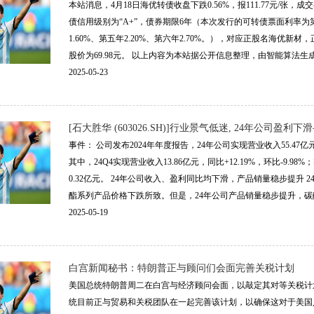
本站消息，4月18日海优转债收盘下跌0.56%，报111.77元/张，成交
债信用级别为“A+”，债券期限6年（本次发行的可转债票面利率为第一年
1.60%、第五年2.20%、第六年2.70%。），对应正股名海优新材，
股价为69.98元。 以上内容为本站据公开信息整理，由智能算法生成（网信
2025-05-23
[石大胜华 (603026.SH)]行业景气低迷, 24年公司盈利
事件： 公司发布2024年年度报告，24年公司实现营业收入55.47亿元，
其中，24Q4实现营业收入13.86亿元，同比+12.19%，环比-9.9
0.32亿元。 24年公司收入、盈利同比均下滑，产品销量稳步提升
酯系列产品价格下跌所致。但是，24年公司产品销量稳步提升，碳酸二甲
2025-05-19
白宫新闻秘书：特朗普正与顾问们会面完善关税计划
美国总统特朗普周二在白宫与经济顾问会面，以敲定其对等关税计
统目前正与贸易和关税团队在一起完善该计划，以确保这对于美国