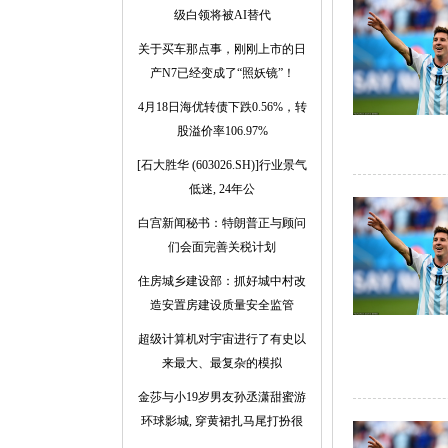
级白领将被AI替代
关于买车那点事，刚刚上市的日
产N7已经变成了“照妖镜”！
4月18日海优转债下跌0.56%，转
股溢价率106.97%
[石大胜华 (603026.SH)]行业景气
低迷, 24年公
白宫新闻秘书：特朗普正与顾问
们会面完善关税计划
住房城乡建设部：抓好城中村改
造安置房建设质量安全监管
超级计算机对宇宙进行了有史以
来最大、最复杂的模拟
金莎与小19岁男友孙丞潇甜蜜游
环球影城, 穿黄裙扎马尾打扮很