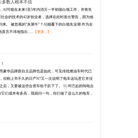
，但大多数人根本不信
ei公开警告，AI可能在未来1至5年内消灭一半初级白领工作，并将失
颠覆社会的技术的42岁创业者，选择在此时发出警告，因为他
来。 被忽视的“灰犀牛”？AI颠覆下的白领失业潮 作为全
言不讳地指出......
【更多...】
”！
而豪华品牌跟自主品牌也是如此，可见传统燃油车时代已
，但刚上市不久的日产N7又一次说明了电车这玩意它并没
，又要被这些合资车给干趴下了。 11.99万起的纯电合
宣传它们成本有多高，我就问一句，你们做了这么久的电车，