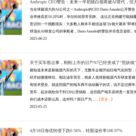
Anthropic CEO警告：未来一半初级白领将被AI替代
当全球最强大的AI公司之一Anthropic的CEO Dario Amod
业率推高至10-20%时，华尔街却异常安静。 这位正在构建可能
意识到一个残酷现实：大多数人根本不相信这场"白领大屠杀"即将到
球顶尖AI研发公司的掌舵者，Dario Amodei的警告并非危言耸听。他直
2025-06-23
关于买车那点事，刚刚上市的日产N7已经变成了“照妖镜
都知道未来是新能源汽车的天下，无数车企都开始往电气化转型，
经开始慢慢终结。相比油车而言，很多人觉得新能源汽车研发更难
有技术壁垒。就这些国产的电车再不动动脑子的话，说不定过两年之后
资车，起步就给你干到520公里续航，这些国产电车卖得贵一直
你们成本还那么高，这对吗？那日产为......
【更多...】
2025-05-25
4月18日海优转债下跌0.56%，转股溢价率106.97%