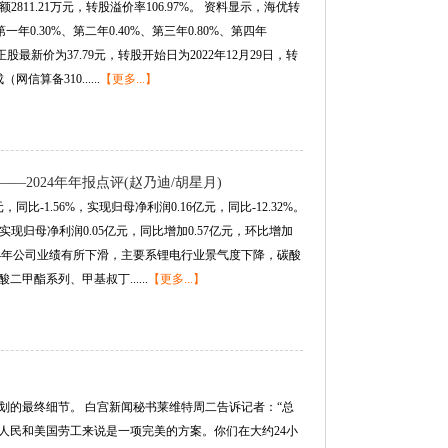
额2811.21万元，转股溢价率106.97%。 资料显示，海优转
0.30%、第二年0.40%、第三年0.80%、第四年
正股最新价为37.79元，转股开始日为2022年12月29日，转
算备310......
【更多...】
下滑——2024年年报点评(赵乃迪/胡星月)
同比-1.56%，实现归母净利润0.16亿元，同比-12.32%。
8%；实现归母净利润0.05亿元，同比增加0.57亿元，环比增加
 24年公司业绩有所下滑，主要系锂电行业景气度下降，碳酸
酯系列、甲基叔丁......
【更多...】
划的最终细节。 白宫新闻秘书莱维特周二告诉记者：“总
人民和美国劳工来说是一项完美的方案。你们在大约24小