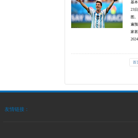
基本
23
图。
遍预
家甚
2024
首
友情链接：