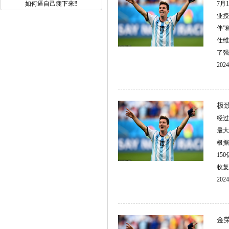
如何逼自己瘦下来‼️
7月
业授
伴”
仕维
了强
2024
极
经过
最大
根据
15
收复了1
2024
金