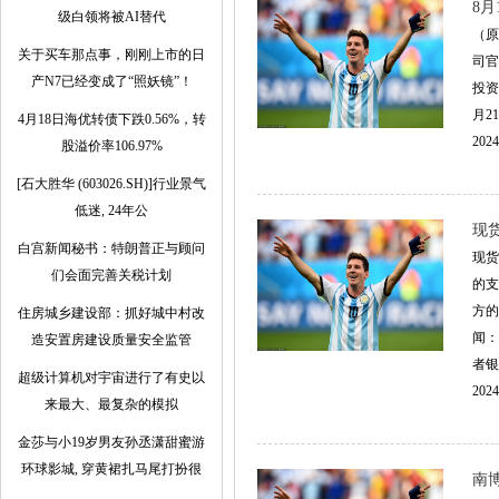
8月
级白领将被AI替代
（原
关于买车那点事，刚刚上市的日
司官
产N7已经变成了“照妖镜”！
投资
月2
4月18日海优转债下跌0.56%，转
2024
股溢价率106.97%
[石大胜华 (603026.SH)]行业景气
低迷, 24年公
现货
白宫新闻秘书：特朗普正与顾问
现货
们会面完善关税计划
的支
方的
住房城乡建设部：抓好城中村改
闻：
造安置房建设质量安全监管
者银
超级计算机对宇宙进行了有史以
2024
来最大、最复杂的模拟
金莎与小19岁男友孙丞潇甜蜜游
环球影城, 穿黄裙扎马尾打扮很
南