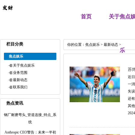
首页
关于焦点
栏目分类
你的位置：
焦点娱乐
>
最新动态
>
乐
焦点娱乐
关于焦点娱乐
苏
业务范围
近日
最新动态
一消
联系我们
失误
还有
热点资讯
其他
2024
钢厂耐磨弯头_管道连接_特点_系
统
Anthropic CEO警告：未来一半初