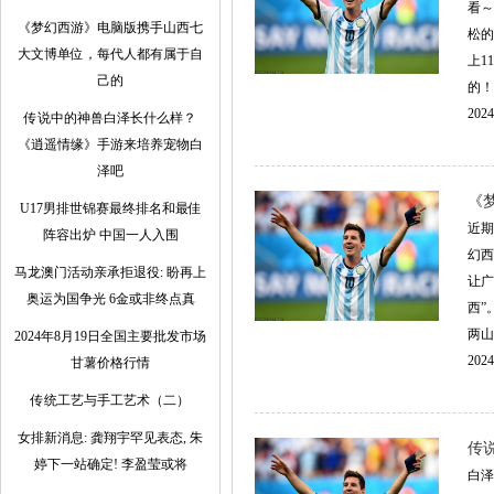
看～
《梦幻西游》电脑版携手山西七
松的
大文博单位，每代人都有属于自
上1
己的
的！
2024
传说中的神兽白泽长什么样？
《逍遥情缘》手游来培养宠物白
泽吧
《
U17男排世锦赛最终排名和最佳
近期
阵容出炉 中国一人入围
幻西
马龙澳门活动亲承拒退役: 盼再上
让广
奥运为国争光 6金或非终点真
西”
两山
2024年8月19日全国主要批发市场
2024
甘薯价格行情
传统工艺与手工艺术（二）
女排新消息: 龚翔宇罕见表态, 朱
传
婷下一站确定! 李盈莹或将
白泽