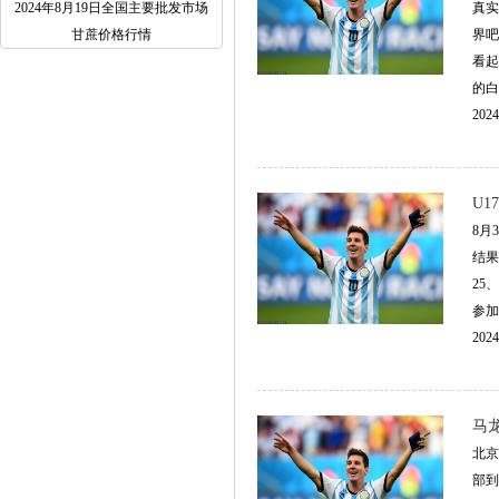
2024年8月19日全国主要批发市场
真实
甘蔗价格行情
界吧
看起
的白
2024
U
8月
结果
25
参加
2024
马
北京
部到