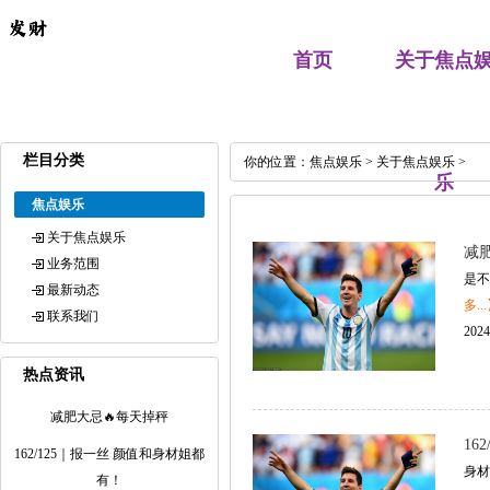
首页
关于焦点
栏目分类
你的位置：
焦点娱乐
>
关于焦点娱乐
>
乐
焦点娱乐
关于焦点娱乐
减
业务范围
是不
最新动态
多..
联系我们
2024
热点资讯
减肥大忌🔥每天掉秤
16
162/125｜报一丝 颜值和身材姐都
身材
有！