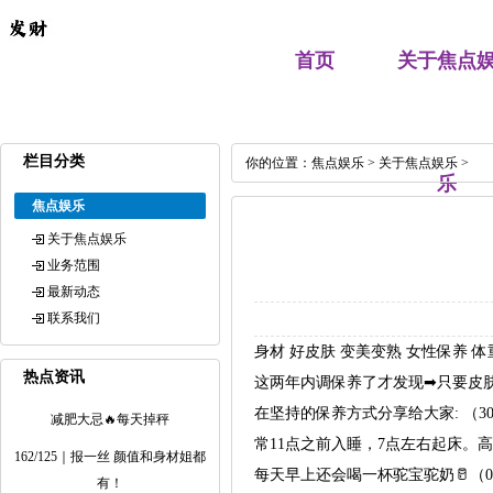
首页
关于焦点
栏目分类
你的位置：
焦点娱乐
>
关于焦点娱乐
>
乐
焦点娱乐
关于焦点娱乐
业务范围
最新动态
联系我们
身材 好皮肤 变美变熟 女性保养 
热点资讯
这两年内调保养了才发现➡只要皮肤
在坚持的保养方式分享给大家: （30
减肥大忌🔥每天掉秤
常11点之前入睡，7点左右起床。
162/125｜报一丝 颜值和身材姐都
每天早上还会喝一杯驼宝驼奶🥛（
有！