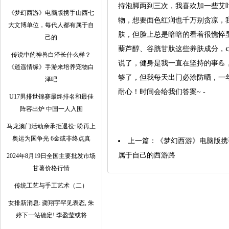
持泡脚两到三次，我喜欢加一些艾叶和
《梦幻西游》电脑版携手山西七
物，想要面色红润也千万别贪凉，我
大文博单位，每代人都有属于自
肤，但脸上总是暗暗的看着很憔悴显
己的
藜芦醇、谷胱甘肽这些养肤成分，👉
传说中的神兽白泽长什么样？
说了，健身是我一直在坚持的事💪
《逍遥情缘》手游来培养宠物白
够了，但我每天出门必涂防晒，一年四
泽吧
耐心！时间会给我们答案~ -
U17男排世锦赛最终排名和最佳
阵容出炉 中国一人入围
马龙澳门活动亲承拒退役: 盼再上
奥运为国争光 6金或非终点真
上一篇：
《梦幻西游》电脑版携
属于自己的西游路
2024年8月19日全国主要批发市场
甘薯价格行情
传统工艺与手工艺术（二）
女排新消息: 龚翔宇罕见表态, 朱
婷下一站确定! 李盈莹或将