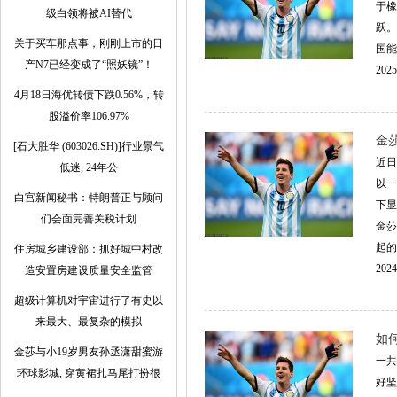
于橡
级白领将被AI替代
跃。
关于买车那点事，刚刚上市的日
国能
产N7已经变成了“照妖镜”！
2025
4月18日海优转债下跌0.56%，转
股溢价率106.97%
金
[石大胜华 (603026.SH)]行业景气
近日
低迷, 24年公
以一
白宫新闻秘书：特朗普正与顾问
下显
们会面完善关税计划
金莎
起的
住房城乡建设部：抓好城中村改
2024
造安置房建设质量安全监管
超级计算机对宇宙进行了有史以
来最大、最复杂的模拟
如何
金莎与小19岁男友孙丞潇甜蜜游
一共
环球影城, 穿黄裙扎马尾打扮很
好坚