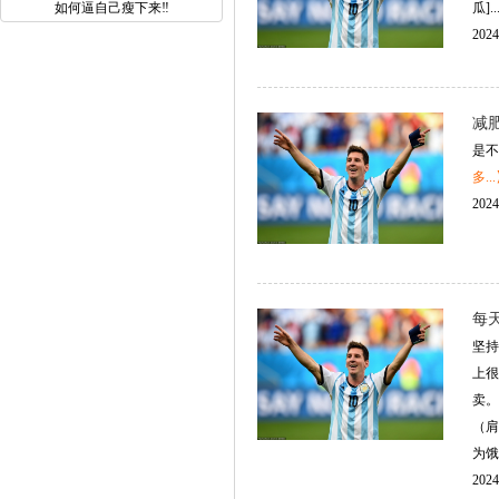
如何逼自己瘦下来‼️
瓜]...
2024
减
是不
多..
2024
每
坚持
上很
卖。
（肩
为饿
2024