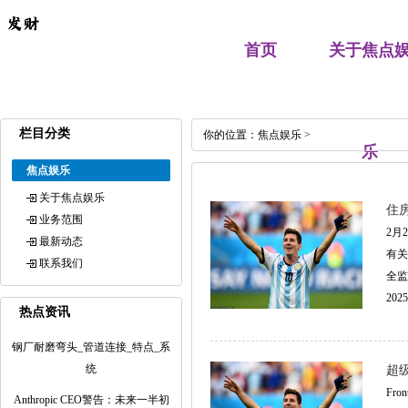
首页
关于焦点
栏目分类
你的位置：
焦点娱乐
>
乐
焦点娱乐
关于焦点娱乐
住
业务范围
2月
最新动态
有关
联系我们
全监
2025
热点资讯
钢厂耐磨弯头_管道连接_特点_系
统
超
Fr
Anthropic CEO警告：未来一半初