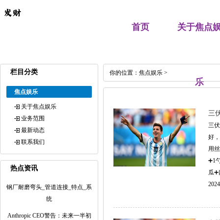
首页
关于焦点
栏目分类
你的位置：
焦点娱乐
>
乐
焦点娱乐
关于焦点娱乐
三
业务范围
三伏
最新动态
好，
联系我们
用丝
➕1
热点资讯
瓜➕
2024
钢厂耐磨弯头_管道连接_特点_系
统
Anthropic CEO警告：未来一半初