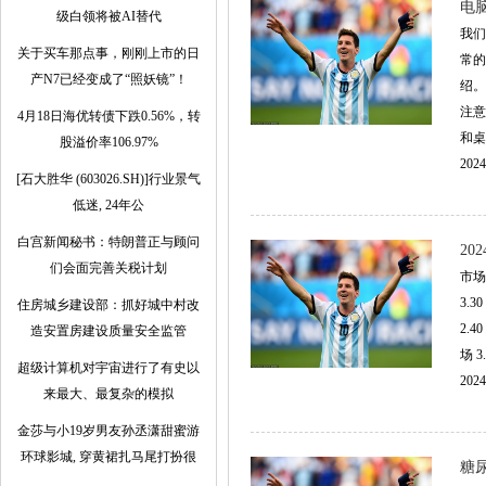
电
级白领将被AI替代
我们
关于买车那点事，刚刚上市的日
常的
产N7已经变成了“照妖镜”！
绍。
注意
4月18日海优转债下跌0.56%，转
和桌面
股溢价率106.97%
2024
[石大胜华 (603026.SH)]行业景气
低迷, 24年公
白宫新闻秘书：特朗普正与顾问
20
们会面完善关税计划
市场
3.
住房城乡建设部：抓好城中村改
2.
造安置房建设质量安全监管
场 3.2
超级计算机对宇宙进行了有史以
2024
来最大、最复杂的模拟
金莎与小19岁男友孙丞潇甜蜜游
环球影城, 穿黄裙扎马尾打扮很
糖