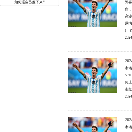
如何逼自己瘦下来‼️
郭喜
病，
高渗
尿病
(一)
2024
2
市场
5.
何庄子
市红旗
2024
20
市场