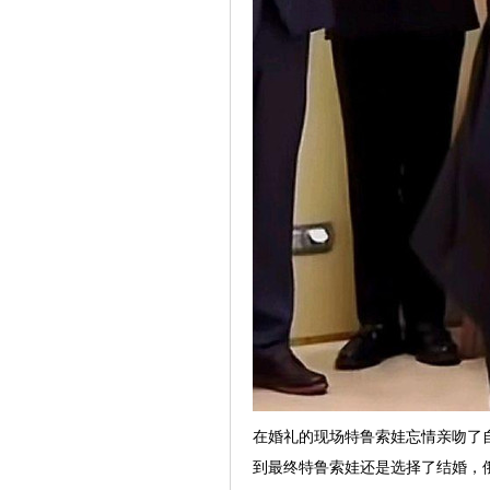
在婚礼的现场特鲁索娃忘情亲吻了
到最终特鲁索娃还是选择了结婚，