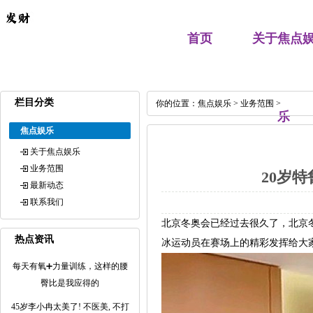
首页
关于焦点
栏目分类
你的位置：
焦点娱乐
>
业务范围
>
乐
焦点娱乐
关于焦点娱乐
业务范围
20岁
最新动态
联系我们
北京冬奥会已经过去很久了，北京
热点资讯
冰运动员在赛场上的精彩发挥给大
每天有氧➕力量训练，这样的腰
臀比是我应得的
45岁李小冉太美了! 不医美, 不打