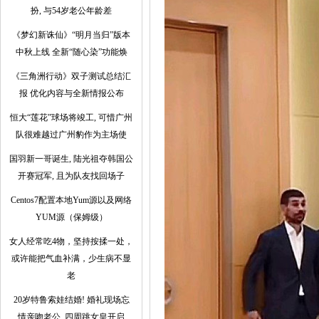
扮, 与54岁老公年龄差
《梦幻新诛仙》“明月当归”版本
中秋上线 全新“随心染”功能焕
《三角洲行动》双子测试总结汇
报 优化内容与全新情报公布
恒大“莲花”球场将竣工, 可惜广州
队很难越过广州豹作为主场使
国羽新一哥诞生, 陆光祖夺韩国公
开赛冠军, 且为队友找回场子
Centos7配置本地Yum源以及网络
YUM源（保姆级）
女人经常吃4物，坚持按揉一处，
或许能把气血补满，少生病不显
老
20岁特鲁索娃结婚! 婚礼现场忘
情亲吻老公, 四周跳女皇开启