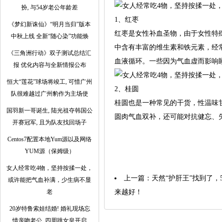
扮, 与54岁老公年龄差
1、红枣
《梦幻新诛仙》“明月当归”版本
红枣是女性补血圣物，由于女性特
中秋上线 全新“随心染”功能焕
中含有丰富的维生素和铁元素，经
《三角洲行动》双子测试总结汇
血液循环。一些因为气血虚而影响
报 优化内容与全新情报公布
恒大“莲花”球场将竣工, 可惜广州
2、桂圆
队很难越过广州豹作为主场使
桂圆也是一种常见的干货，性温味
国羽新一哥诞生, 陆光祖夺韩国公
圆肉气血双补，还可能对抗健忘、
开赛冠军, 且为队友找回场子
Centos7配置本地Yum源以及网络
YUM源（保姆级）
女人经常吃4物，坚持按揉一处，
上一篇：
天然“护肝王”找到了
或许能把气血补满，少生病不显
老
来越好！
20岁特鲁索娃结婚! 婚礼现场忘
情亲吻老公, 四周跳女皇开启