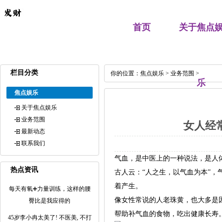
首页
关于焦点
栏目分类
你的位置：
焦点娱乐
>
业务范围
>
乐
焦点娱乐
关于焦点娱乐
业务范围
女人经
最新动态
联系我们
气血，是中医上的一种说法，是人
热点资讯
古人云：“人之生，以气血为本”
着产生。
每天有氧➕力量训练，这样的腰
像女性常说的人老珠黄，也大多是
臀比是我应得的
帮助补气血的食物，吃出健康长寿
45岁李小冉太美了! 不医美, 不打