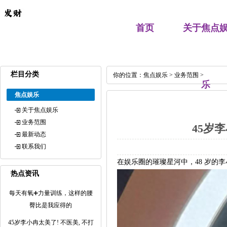
首页
关于焦点
栏目分类
你的位置：
焦点娱乐
>
业务范围
>
乐
焦点娱乐
关于焦点娱乐
业务范围
45岁
最新动态
联系我们
在娱乐圈的璀璨星河中，48 岁
热点资讯
每天有氧➕力量训练，这样的腰
臀比是我应得的
45岁李小冉太美了! 不医美, 不打