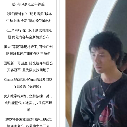
扮, 与54岁老公年龄差
《梦幻新诛仙》“明月当归”版本
中秋上线 全新“随心染”功能焕
《三角洲行动》双子测试总结汇
报 优化内容与全新情报公布
恒大“莲花”球场将竣工, 可惜广州
队很难越过广州豹作为主场使
国羽新一哥诞生, 陆光祖夺韩国公
开赛冠军, 且为队友找回场子
Centos7配置本地Yum源以及网络
YUM源（保姆级）
女人经常吃4物，坚持按揉一处，
或许能把气血补满，少生病不显
老
20岁特鲁索娃结婚! 婚礼现场忘
情亲吻老公, 四周跳女皇开启